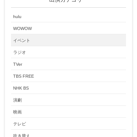
hulu
WOWOW
イベント
ラジオ
TVer
TBS FREE
NHK BS
演劇
映画
テレビ
吹き替え