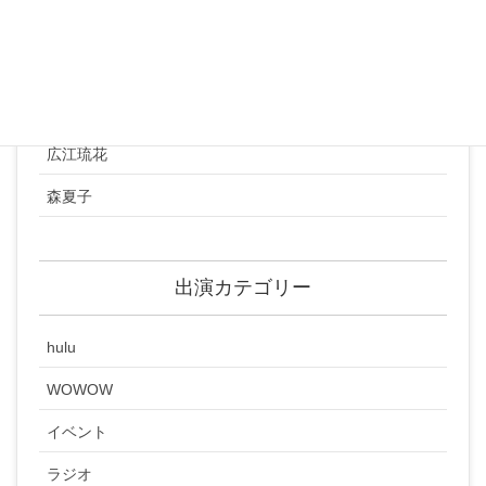
藤森里緒
小林明葉
中村彩夏
広江琉花
森夏子
出演カテゴリー
hulu
WOWOW
イベント
ラジオ