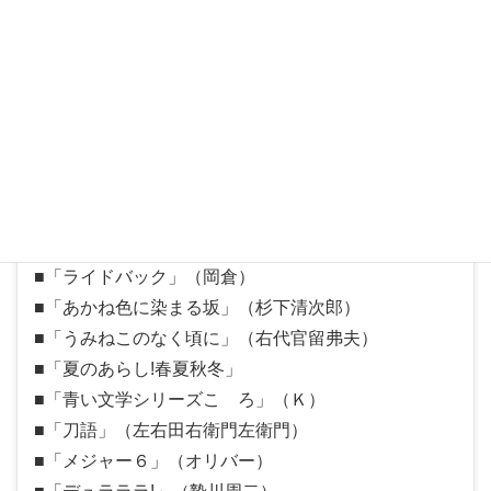
■「風のスティグマ」（神凪厳馬）
■「太陽の黙示録」（張）
■「チャラポンタン」（ヘタ）
■「ジョジョの奇妙な冒険」（ウィル・A・ツェペ
リ）
■「シグルイ」（興津三十郎）
■「封神演武」（虎楊）
■「素敵探偵ラビリンス」（大王）
■「ナルト疾風伝」（ヤマト）
■「ライドバック」（岡倉）
■「あかね色に染まる坂」（杉下清次郎）
■「うみねこのなく頃に」（右代官留弗夫）
■「夏のあらし!春夏秋冬」
■「青い文学シリーズこゝろ」（Ｋ）
■「刀語」（左右田右衛門左衛門）
■「メジャー６」（オリバー）