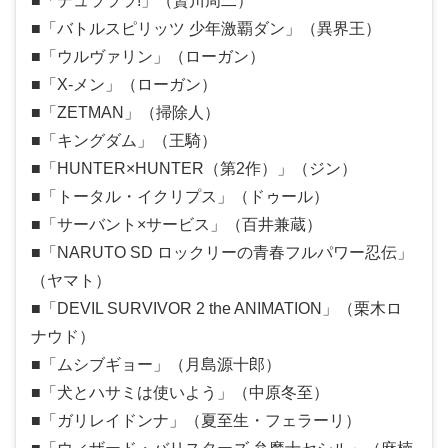
■「デュラララ!」（贄川周二）
■「バトルスピリッツ 少年激覇ダン」（異界王）
■「ウルヴァリン」（ローガン）
■「X-メン」（ローガン）
■「ZETMAN」（掃除人）
■「キングダム」（王騎）
■「HUNTER×HUNTER（第2作）」（ジン）
■「トータル・イクリプス」（ドゥール）
■「サーバント×サービス」（百井兼蔵）
■「NARUTO SD ロックリーの青春フルパワー忍伝」
（ヤマト）
■「DEVIL SURVIVOR 2 the ANIMATION」（栗木ロ
ナウド）
■「ムシブギョー」（月島源十郎）
■「犬とハサミは使いよう」（中原冬至）
■「ガリレイドンナ」（夏至生・フェラーリ）