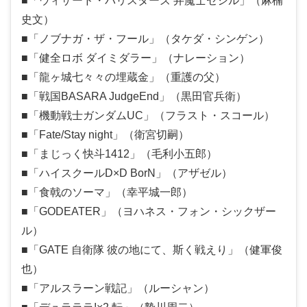
■「ウィザード・バリスターズ 弁魔士セシル」（麻楠
史文）
■「ノブナガ・ザ・フール」（タケダ・シンゲン）
■「健全ロボ ダイミダラー」（ナレーション）
■「龍ヶ城七々々の埋蔵金」（重護の父）
■「戦国BASARA JudgeEnd」（黒田官兵衛）
■「機動戦士ガンダムUC」（フラスト・スコール）
■「Fate/Stay night」（衛宮切嗣）
■「まじっく快斗1412」（毛利小五郎）
■「ハイスクールD×D BorN」（アザゼル）
■「食戟のソーマ」（幸平城一郎）
■「GODEATER」（ヨハネス・フォン・シックザー
ル）
■「GATE 自衛隊 彼の地にて、斯く戦えり」（健軍俊
也）
■「アルスラーン戦記」（ルーシャン）