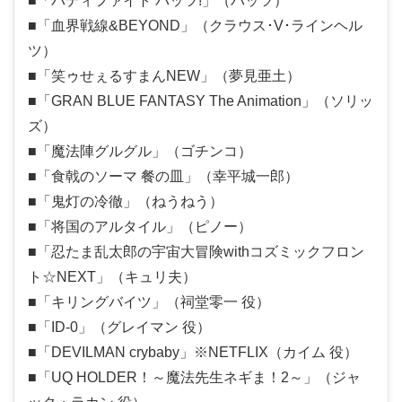
■「バディファイト バッツ!」（バッツ）
■「血界戦線&BEYOND」（クラウス･V･ラインヘル
ツ）
■「笑ゥせぇるすまんNEW」（夢見亜土）
■「GRAN BLUE FANTASY The Animation」（ソリッ
ズ）
■「魔法陣グルグル」（ゴチンコ）
■「食戟のソーマ 餐の皿」（幸平城一郎）
■「鬼灯の冷徹」（ねうねう）
■「将国のアルタイル」（ピノー）
■「忍たま乱太郎の宇宙大冒険withコズミックフロン
ト☆NEXT」（キュリ夫）
■「キリングバイツ」（祠堂零一 役）
■「ID-0」（グレイマン 役）
■「DEVILMAN crybaby」※NETFLIX（カイム 役）
■「UQ HOLDER！～魔法先生ネギま！2～」（ジャ