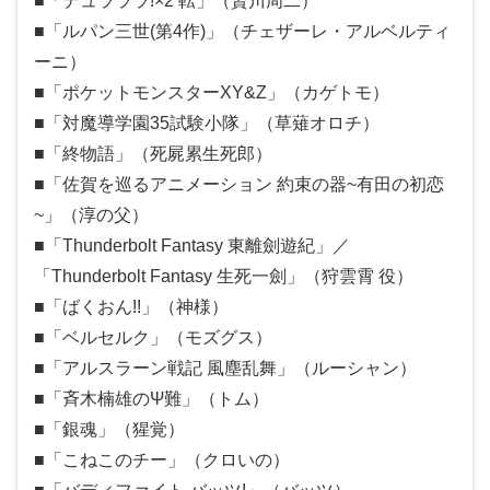
■「デュラララ!×2 転」（贄川周二）
■「ルパン三世(第4作)」（チェザーレ・アルベルティ
ーニ）
■「ポケットモンスターXY&Z」（カゲトモ）
■「対魔導学園35試験小隊」（草薙オロチ）
■「終物語」（死屍累生死郎）
■「佐賀を巡るアニメーション 約束の器~有田の初恋
~」（淳の父）
■「Thunderbolt Fantasy 東離劍遊紀」／
「Thunderbolt Fantasy 生死一劍」（狩雲霄 役）
■「ばくおん!!」（神様）
■「ベルセルク」（モズグス）
■「アルスラーン戦記 風塵乱舞」（ルーシャン）
■「斉木楠雄のΨ難」（トム）
■「銀魂」（猩覚）
■「こねこのチー」（クロいの）