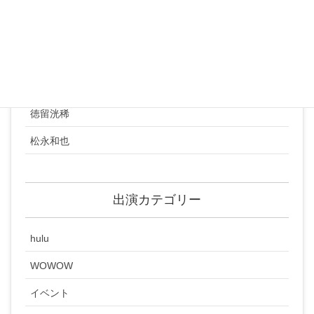
丸本琢郎
井口敬太
渡辺耕成
水津広俊
徳留洸稀
松永和也
出演カテゴリー
hulu
WOWOW
イベント