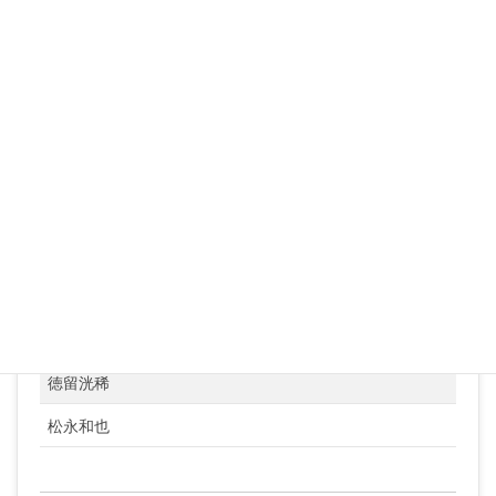
山田定世
松本征樹
小島颯太
山田貢央
丸本琢郎
井口敬太
渡辺耕成
水津広俊
徳留洸稀
松永和也