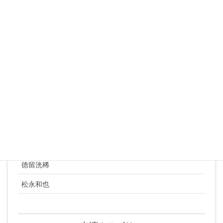
山田定世
松本征樹
小島颯太
山田貢央
丸本琢郎
井口敬太
渡辺耕成
水津広俊
徳留洸稀
松永和也