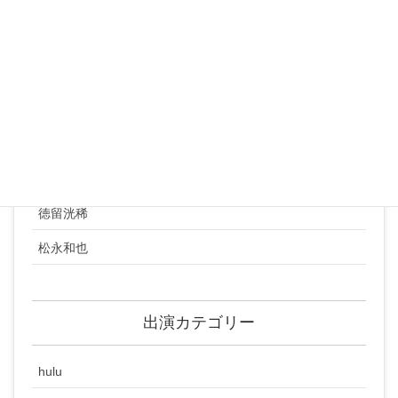
小島颯太
山田貢央
丸本琢郎
井口敬太
渡辺耕成
水津広俊
徳留洸稀
松永和也
出演カテゴリー
hulu